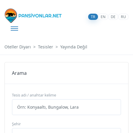
TR
EN
DE
RU
Oteller Diyarı
Tesisler
Yayında Değil
Arama
Tesis adı / anahtar kelime
Şehir