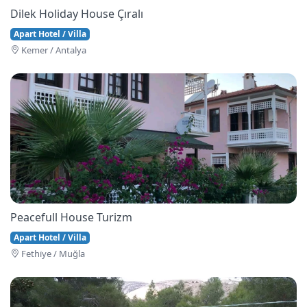
Dilek Holiday House Çıralı
Apart Hotel / Villa
Kemer / Antalya
Peacefull House Turizm
Apart Hotel / Villa
Fethi̇ye / Muğla