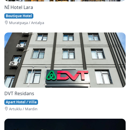
Nİ Hotel Lara
Boutique Hotel
Muratpaşa / Antalya
DVT Residans
Apart Hotel / Villa
Artuklu / Mardin