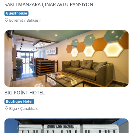
SAKLI MANZARA ÇINAR AVLU PANSİYON
Guesthouse
Edremi̇t / Balıkesir
BIG POİNT HOTEL
Boutique Hotel
Bi̇ga / Çanakkale