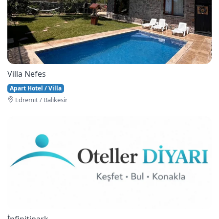
Villa Nefes
Apart Hotel / Villa
Edremi̇t / Balıkesir
İnfinitipark