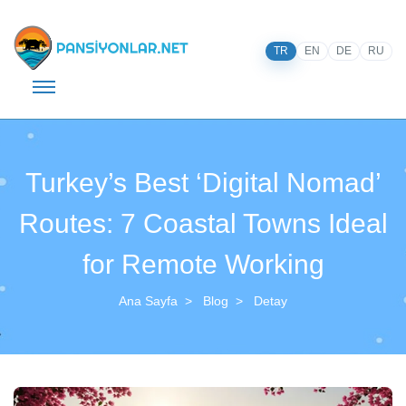
TR
EN
DE
RU
Turkey’s Best ‘Digital Nomad’
Routes: 7 Coastal Towns Ideal
for Remote Working
Ana Sayfa
Blog
Detay