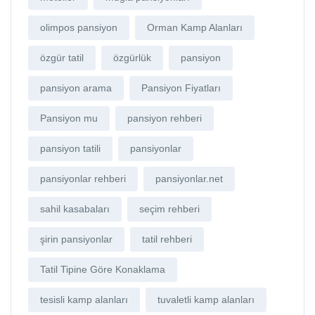
olimpos pansiyon
Orman Kamp Alanları
özgür tatil
özgürlük
pansiyon
pansiyon arama
Pansiyon Fiyatları
Pansiyon mu
pansiyon rehberi
pansiyon tatili
pansiyonlar
pansiyonlar rehberi
pansiyonlar.net
sahil kasabaları
seçim rehberi
şirin pansiyonlar
tatil rehberi
Tatil Tipine Göre Konaklama
tesisli kamp alanları
tuvaletli kamp alanları