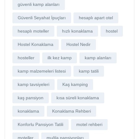
güvenli kamp alanları
Güvenli Seyahat İpuçları
hesaplı apart otel
hesaplı moteller
hızlı konaklama
hostel
Hostel Konaklama
Hostel Nedir
hosteller
ilk kez kamp
kamp alanları
kamp malzemeleri listesi
kamp tatili
kamp tavsiyeleri
Kaş kamping
kaş pansiyon
kısa süreli konaklama
konaklama
Konaklama Rehberi
Konforlu Pansiyon Tatili
motel rehberi
moteller
muğla pansiyonları