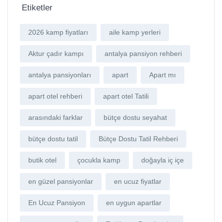
Etiketler
2026 kamp fiyatları
aile kamp yerleri
Aktur çadır kampı
antalya pansiyon rehberi
antalya pansiyonları
apart
Apart mı
apart otel rehberi
apart otel Tatili
arasındaki farklar
bütçe dostu seyahat
bütçe dostu tatil
Bütçe Dostu Tatil Rehberi
butik otel
çocukla kamp
doğayla iç içe
en güzel pansiyonlar
en ucuz fiyatlar
En Ucuz Pansiyon
en uygun apartlar