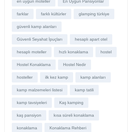
en uygun moteller
En Uygun Pansiyonlar
farklar
farklı kültürler
glamping türkiye
güvenli kamp alanları
Güvenli Seyahat İpuçları
hesaplı apart otel
hesaplı moteller
hızlı konaklama
hostel
Hostel Konaklama
Hostel Nedir
hosteller
ilk kez kamp
kamp alanları
kamp malzemeleri listesi
kamp tatili
kamp tavsiyeleri
Kaş kamping
kaş pansiyon
kısa süreli konaklama
konaklama
Konaklama Rehberi