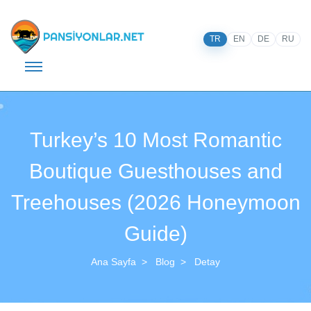
TR
EN
DE
RU
Turkey’s 10 Most Romantic
Boutique Guesthouses and
Treehouses (2026 Honeymoon
Guide)
Ana Sayfa
Blog
Detay