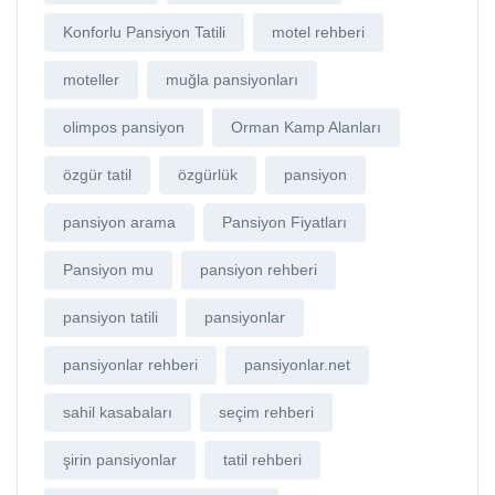
Konforlu Pansiyon Tatili
motel rehberi
moteller
muğla pansiyonları
olimpos pansiyon
Orman Kamp Alanları
özgür tatil
özgürlük
pansiyon
pansiyon arama
Pansiyon Fiyatları
Pansiyon mu
pansiyon rehberi
pansiyon tatili
pansiyonlar
pansiyonlar rehberi
pansiyonlar.net
sahil kasabaları
seçim rehberi
şirin pansiyonlar
tatil rehberi