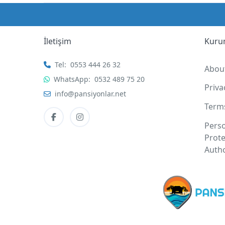
İletişim
Kuru
Tel:
0553 444 26 32
Abou
WhatsApp:
0532 489 75 20
Priv
info@pansiyonlar.net
Term
Pers
Prote
Autho