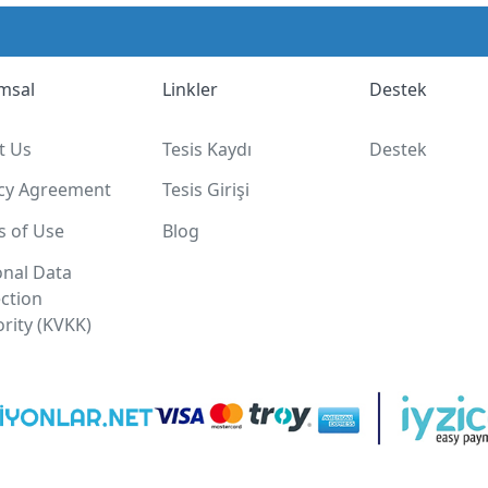
msal
Linkler
Destek
t Us
Tesis Kaydı
Destek
acy Agreement
Tesis Girişi
s of Use
Blog
onal Data
ction
rity (KVKK)