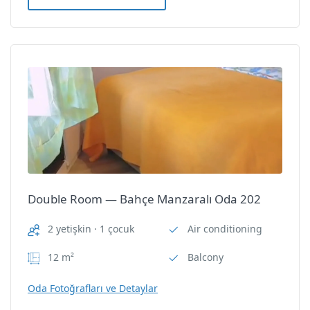
ı Oda
Double Room — Bahçe Manzaralı Oda
201
Double Room — Bahçe Manzaralı
Oda 201
Side Tuana Garden Home
Double Room — Bahçe Manzaralı Oda 202
Oda Özellikleri
2 yetişkin · 1 çocuk
Air conditioning
Air conditioning
12 m²
Balcony
Balcony
Oda Fotoğrafları ve Detaylar