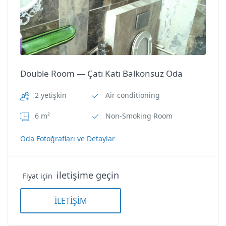
4
Bungalow — Standart Bungalov 4
Kişilik
Bungalow — Standart Bungalov 4
Double Room — Çatı Katı Balkonsuz Oda
Kişilik
Side Tuana Garden Home
2 yetişkin
Air conditioning
6 m²
Non-Smoking Room
Oda Özellikleri
Oda Fotoğrafları ve Detaylar
Air conditioning
iletişime geçin
Fiyat için
Balcony
İLETİŞİM
Non-Smoking Room