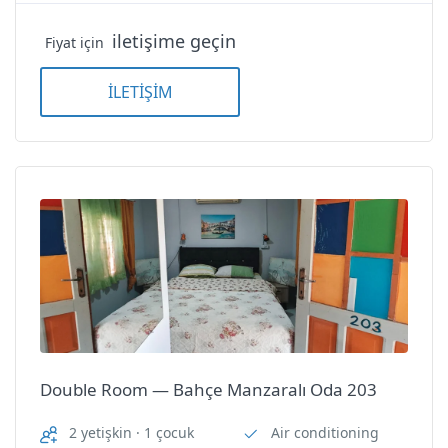
Non-Smoking Room
iletişime geçin
Fiyat için
Shower/WC
İLETİŞİM
Sound Insulation
TV
Wi-Fi
Double Room — Bahçe Manzaralı Oda 203
2 yetişkin · 1 çocuk
Air conditioning