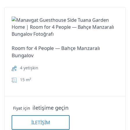
Shower/WC
Sound Insulation
TV
Room for 4 People — Bahçe Manzaralı
Wi-Fi
Bungalov
4 yetişkin
suz
Double Room — Çatı Katı Balkonsuz
15 m²
Oda
Double Room — Çatı Katı
iletişime geçin
Fiyat için
Balkonsuz Oda
Side Tuana Garden Home
İLETİŞİM