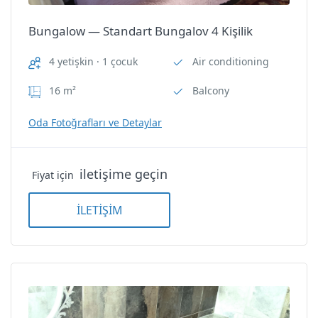
Oda Özellikleri
Bungalow — Standart Bungalov 4 Kişilik
Oda Özellikleri
4 yetişkin · 1 çocuk
Air conditioning
Air conditioning
Air conditioning
16 m²
Balcony
Balcony
Balcony
Oda Fotoğrafları ve Detaylar
Non-Smoking Room
Non-Smoking Room
iletişime geçin
Shower/WC
Fiyat için
Shower/WC
İLETİŞİM
TV
TV
Wi-Fi
Wi-Fi