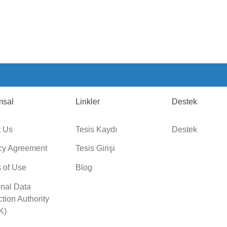
msal
Linkler
Destek
t Us
Tesis Kaydı
Destek
cy Agreement
Tesis Girişi
 of Use
Blog
nal Data
ction Authority
K)