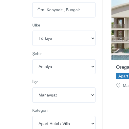
Ülke
Şehir
Orega
Apart 
İlçe
Man
Kategori