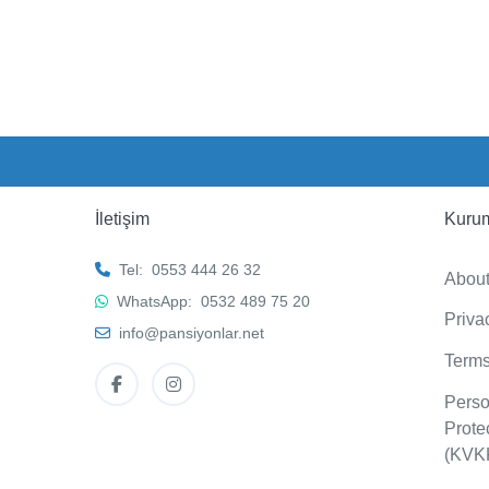
İletişim
Kuru
Tel:
0553 444 26 32
Abou
WhatsApp:
0532 489 75 20
Priva
info@pansiyonlar.net
Terms
Perso
Prote
(KVK