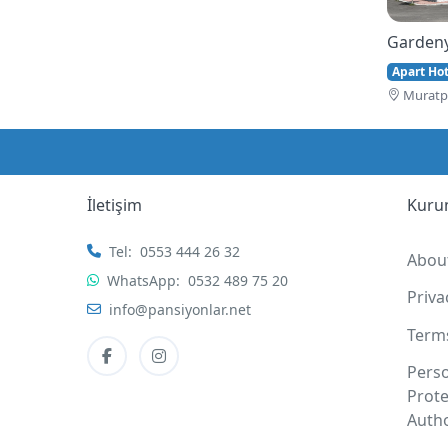
Gardeny
Apart Hote
Muratpa
İletişim
Kuru
Tel:
0553 444 26 32
Abou
WhatsApp:
0532 489 75 20
Priv
info@pansiyonlar.net
Term
Pers
Prote
Autho