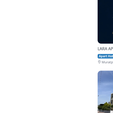
LARA AP
Apart Hote
Muratpa