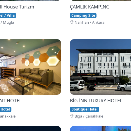
ll House Turizm
ÇAMLIK KAMPİNG
l / Villa
Camping Site
 / Muğla
Nallihan / Ankara
İNT HOTEL
BİG İNN LUXURY HOTEL
 Hotel
Boutique Hotel
Çanakkale
Bi̇ga / Çanakkale