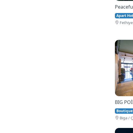
Peacefu
Apart Hote
Fethi̇ye
BIG PO
Boutique
Bi̇ga / 