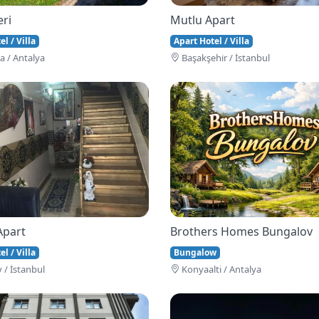
eri
Mutlu Apart
l / Villa
Apart Hotel / Villa
 / Antalya
Başakşehi̇r / İstanbul
Apart
Brothers Homes Bungalov
l / Villa
Bungalow
 / İstanbul
Konyaalti / Antalya