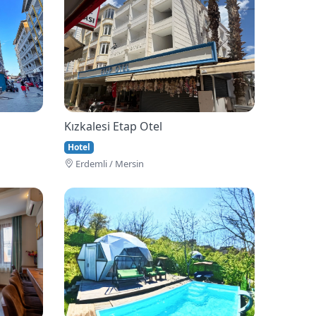
Kızkalesi Etap Otel
Hotel
Erdemli / Mersin