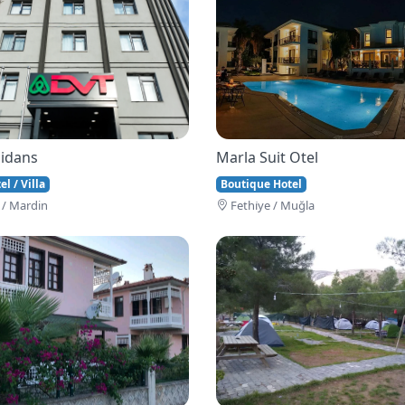
idans
Marla Suit Otel
l / Villa
Boutique Hotel
 / Mardin
Fethi̇ye / Muğla