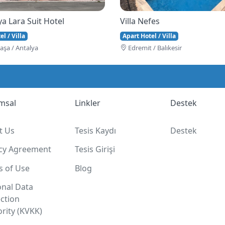
a Lara Suit Hotel
Villa Nefes
l / Villa
Apart Hotel / Villa
şa / Antalya
Edremi̇t / Balıkesir
msal
Linkler
Destek
t Us
Tesis Kaydı
Destek
acy Agreement
Tesis Girişi
s of Use
Blog
onal Data
ction
rity (KVKK)