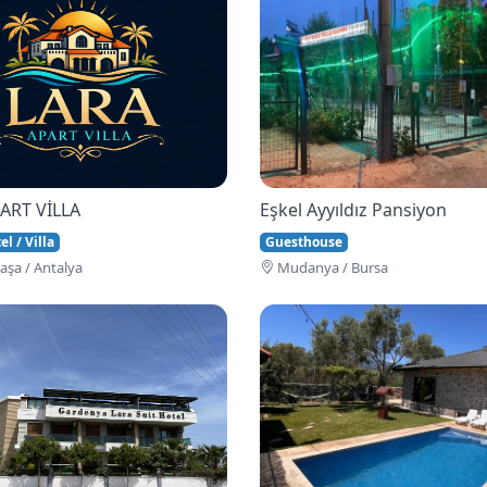
ART VİLLA
Eşkel Ayyıldız Pansiyon
l / Villa
Guesthouse
şa / Antalya
Mudanya / Bursa