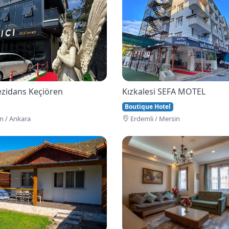
Rezidans Keçiören
Kızkalesi SEFA MOTEL
Boutique Hotel
n / Ankara
Erdemli / Mersin