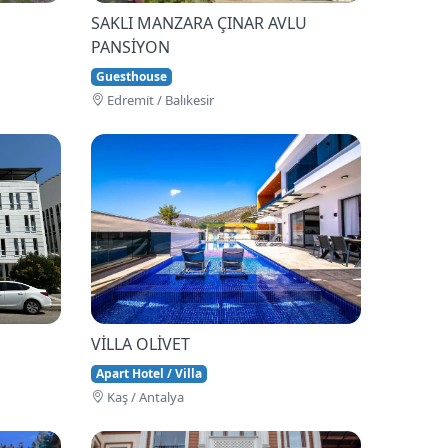
SAKLI MANZARA ÇINAR AVLU
PANSİYON
Guesthouse
Edremi̇t / Balıkesir
VİLLA OLİVET
Apart Hotel / Villa
Kaş / Antalya