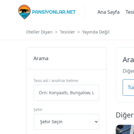
Ana Sayfa
Tes
Oteller Diyarı
Tesisler
Yayında Değil
Ara
Arama
Diğer
Tesis adı / anahtar kelime
Tü
Şehir
Diğer