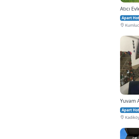
Atıcı Evl
Apart Hote
Kumluca
Yuvam 
Apart Hote
Kadiköy