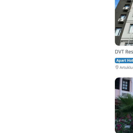
DVT Res
Apart Hote
Artuklu