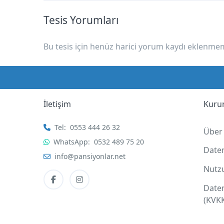
Tesis Yorumları
Bu tesis için henüz harici yorum kaydı eklenmemi
İletişim
Kuru
Tel:
0553 444 26 32
Über
WhatsApp:
0532 489 75 20
Date
info@pansiyonlar.net
Nutz
Date
(KVK