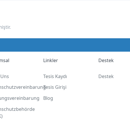
ştir.
msal
Linkler
Destek
 Uns
Tesis Kaydı
Destek
nschutzvereinbarung
Tesis Girişi
ungsvereinbarung
Blog
nschutzbehörde
K)