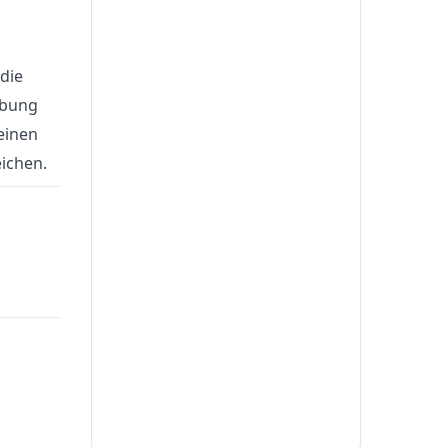
 die
ebung
einen
ichen.