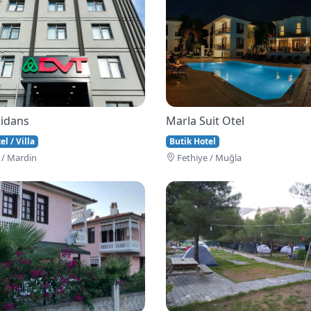
idans
Marla Suit Otel
l / Villa
Butik Hotel
 / Mardin
Fethi̇ye / Muğla