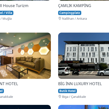
ll House Turizm
ÇAMLIK KAMPİNG
l / Villa
Campingplatz
 / Muğla
Nallihan / Ankara
İNT HOTEL
BİG İNN LUXURY HOTEL
el
Butik Hotel
Çanakkale
Bi̇ga / Çanakkale