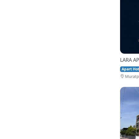
LARA AP
Apart Hote
Muratpa