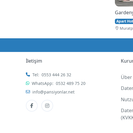
Gardeny
Apart Hote
Muratpa
İletişim
Kuru
Tel:
0553 444 26 32
Über
WhatsApp:
0532 489 75 20
Date
info@pansiyonlar.net
Nutz
Date
(KVK