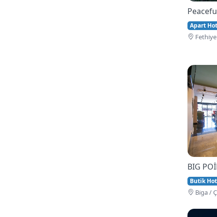
Peacefu
Apart Hote
Fethi̇ye
BIG PO
Butik Hot
Bi̇ga / 