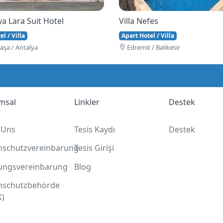
a Lara Suit Hotel
Villa Nefes
l / Villa
Apart Hotel / Villa
şa / Antalya
Edremi̇t / Balıkesir
msal
Linkler
Destek
 Uns
Tesis Kaydı
Destek
nschutzvereinbarung
Tesis Girişi
ungsvereinbarung
Blog
nschutzbehörde
K)