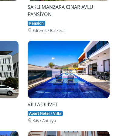
SAKLI MANZARA ÇINAR AVLU
PANSİYON
Pension
Edremi̇t / Balıkesir
VİLLA OLİVET
Apart Hotel / Villa
Kaş / Antalya