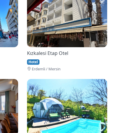
Kızkalesi Etap Otel
Hotel
Erdemli / Mersin