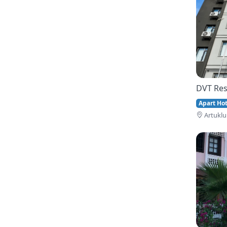
DVT Res
Apart Hote
Artuklu