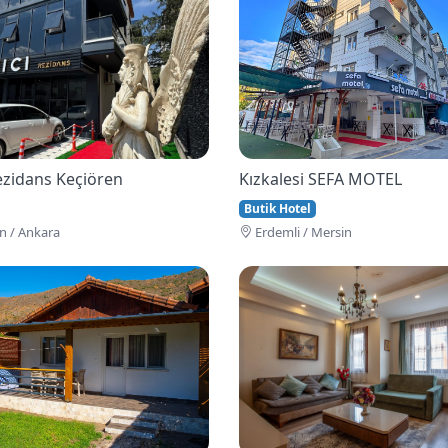
Rezidans Keçiören
Kızkalesi SEFA MOTEL
Butik Hotel
n / Ankara
Erdemli / Mersin