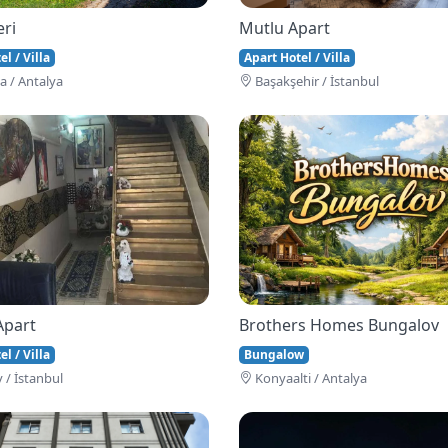
eri
Mutlu Apart
l / Villa
Apart Hotel / Villa
 / Antalya
Başakşehi̇r / İstanbul
Apart
Brothers Homes Bungalov
l / Villa
Bungalow
 / İstanbul
Konyaalti / Antalya