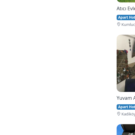
Atıcı Evl
Apart Hote
Kumluca
Yuvam 
Apart Hote
Kadiköy