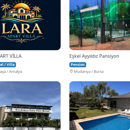
ART VİLLA
Eşkel Ayyıldız Pansiyon
l / Villa
Pension
şa / Antalya
Mudanya / Bursa