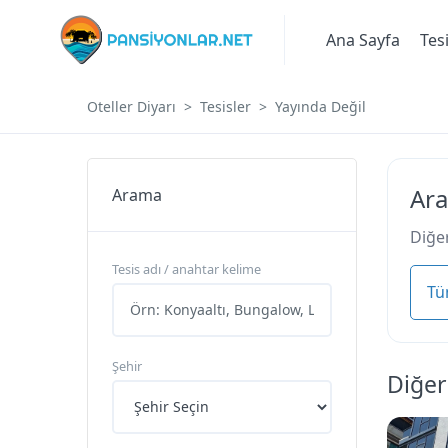
Ana Sayfa
Tes
Oteller Diyarı
Tesisler
Yayında Değil
Ara
Arama
Diğer
Tesis adı / anahtar kelime
Tü
Şehir
Diğer