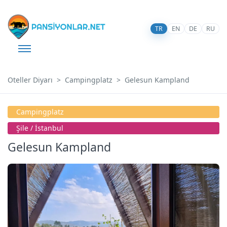
TR
EN
DE
RU
Oteller Diyarı
Campingplatz
Gelesun Kampland
Campingplatz
Şi̇le / İstanbul
Gelesun Kampland