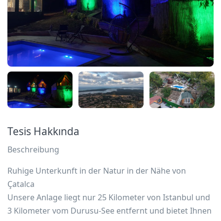
Tesis Hakkında
Beschreibung
Ruhige Unterkunft in der Natur in der Nähe von
Çatalca
Unsere Anlage liegt nur 25 Kilometer von Istanbul und
3 Kilometer vom Durusu-See entfernt und bietet Ihnen