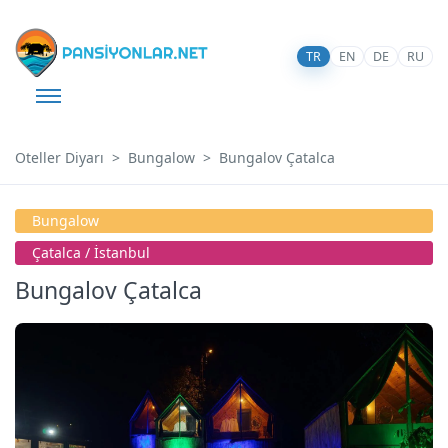
TR
EN
DE
RU
Oteller Diyarı
Bungalow
Bungalov Çatalca
Bungalow
Çatalca / İstanbul
Bungalov Çatalca