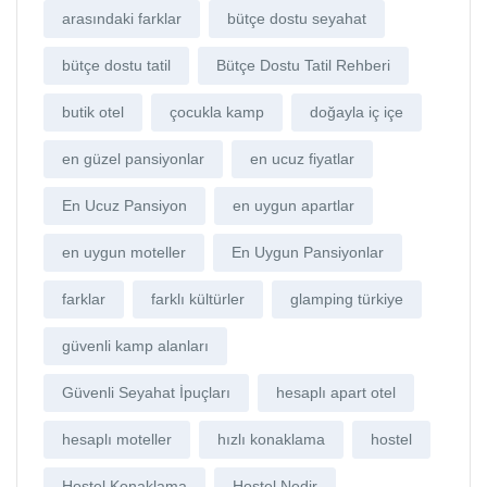
arasındaki farklar
bütçe dostu seyahat
bütçe dostu tatil
Bütçe Dostu Tatil Rehberi
butik otel
çocukla kamp
doğayla iç içe
en güzel pansiyonlar
en ucuz fiyatlar
En Ucuz Pansiyon
en uygun apartlar
en uygun moteller
En Uygun Pansiyonlar
farklar
farklı kültürler
glamping türkiye
güvenli kamp alanları
Güvenli Seyahat İpuçları
hesaplı apart otel
hesaplı moteller
hızlı konaklama
hostel
Hostel Konaklama
Hostel Nedir