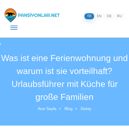
TR
EN
DE
RU
Was ist eine Ferienwohnung und
warum ist sie vorteilhaft?
Urlaubsführer mit Küche für
große Familien
Ana Sayfa
Blog
Detay