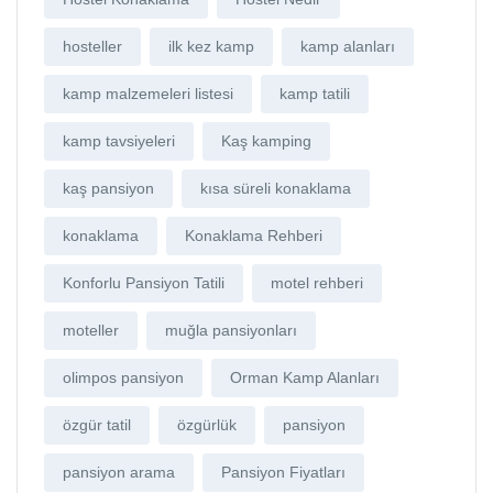
hosteller
ilk kez kamp
kamp alanları
kamp malzemeleri listesi
kamp tatili
kamp tavsiyeleri
Kaş kamping
kaş pansiyon
kısa süreli konaklama
konaklama
Konaklama Rehberi
Konforlu Pansiyon Tatili
motel rehberi
moteller
muğla pansiyonları
olimpos pansiyon
Orman Kamp Alanları
özgür tatil
özgürlük
pansiyon
pansiyon arama
Pansiyon Fiyatları