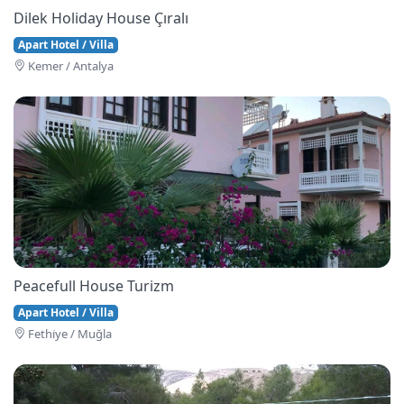
Dilek Holiday House Çıralı
Apart Hotel / Villa
Kemer / Antalya
Peacefull House Turizm
Apart Hotel / Villa
Fethi̇ye / Muğla