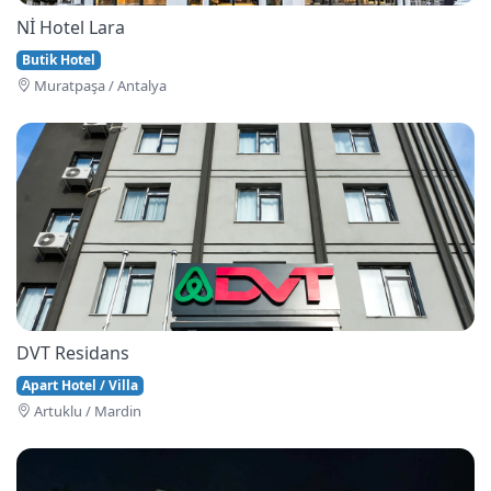
Nİ Hotel Lara
Butik Hotel
Muratpaşa / Antalya
DVT Residans
Apart Hotel / Villa
Artuklu / Mardin