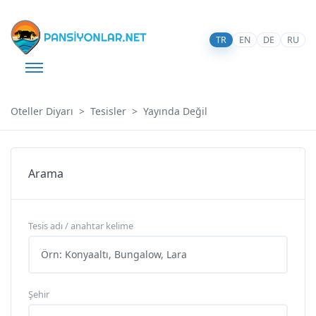
TR
EN
DE
RU
Oteller Diyarı
Tesisler
Yayında Değil
Arama
Tesis adı / anahtar kelime
Şehir