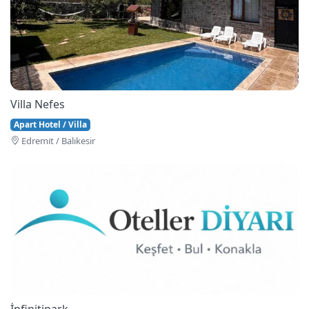
Villa Nefes
Apart Hotel / Villa
Edremi̇t / Balıkesir
İnfinitipark