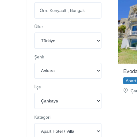
Ülke
Şehir
Evoda
Apart 
İlçe
Çan
Kategori