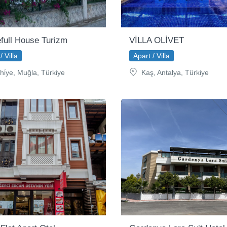
full House Turizm
VİLLA OLİVET
/ Villa
Apart / Villa
hi̇ye, Muğla, Türkiye
Kaş, Antalya, Türkiye