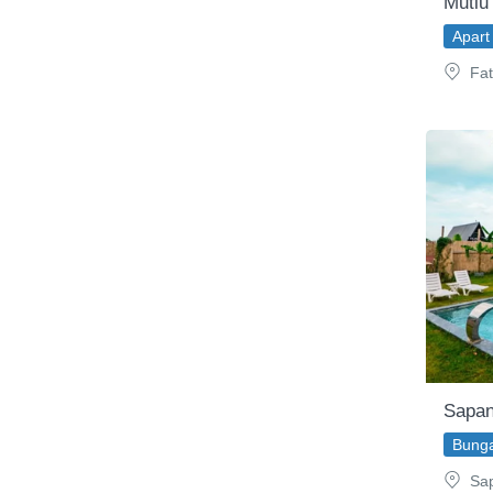
Mutlu 
Apart 
Fati
Sapan
Bunga
Sap