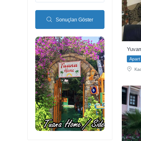
Sonuçları Göster
Yuvam
Apart 
Kad