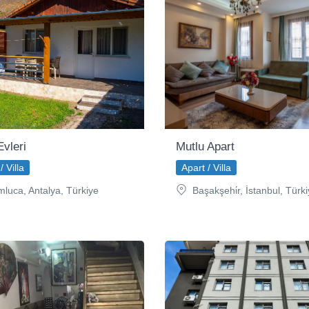
Evleri
Mutlu Apart
/ Villa
Apart / Villa
luca, Antalya, Türkiye
Başakşehi̇r, İstanbul, Türk