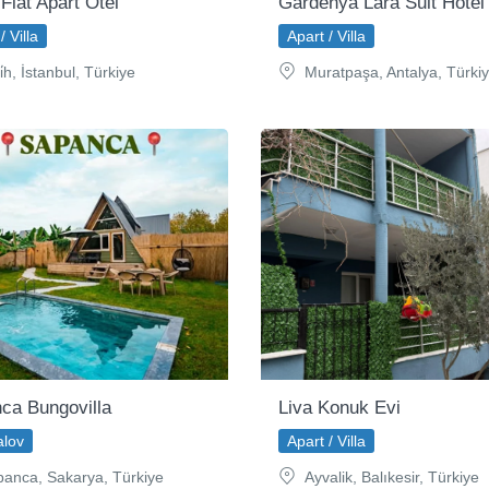
Flat Apart Otel
Gardenya Lara Suit Hotel
/ Villa
Apart / Villa
̇h, İstanbul, Türkiye
Muratpaşa, Antalya, Türki
ca Bungovilla
Liva Konuk Evi
lov
Apart / Villa
anca, Sakarya, Türkiye
Ayvalik, Balıkesir, Türkiye