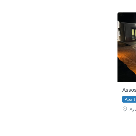
Assos
Apart 
Ayv