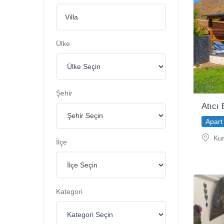
Ülke
Şehir
Atıcı 
Apart 
Kum
İlçe
Kategori