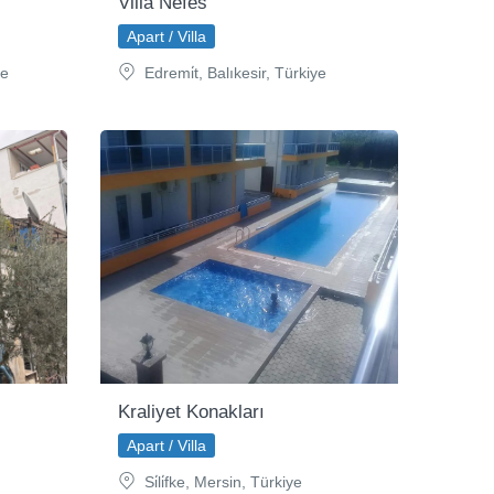
Villa Nefes
Apart / Villa
ye
Edremi̇t, Balıkesir, Türkiye
Kraliyet Konakları
Apart / Villa
Si̇li̇fke, Mersin, Türkiye