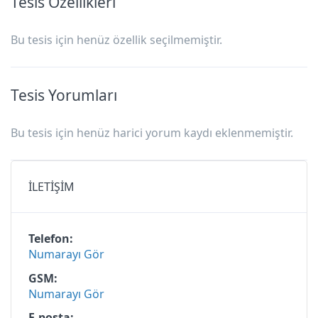
Tesis Özellikleri
4 Kişilik Oda — 4 Kişilik Oda
Kızkalesi Etap Otel
Bu tesis için henüz özellik seçilmemiştir.
Tesis Yorumları
Bu tesis için henüz harici yorum kaydı eklenmemiştir.
İLETİŞİM
Telefon
Numarayı Gör
GSM
Numarayı Gör
E-posta