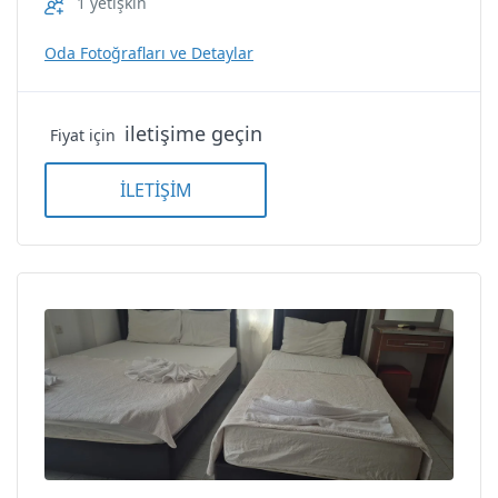
1 yetişkin
Oda Fotoğrafları ve Detaylar
iletişime geçin
Fiyat için
İLETİŞİM
Tek Kişilik Oda — 1 Kişilik Oda
Tek Kişilik Oda — 1 Kişilik
Oda
Kızkalesi Etap Otel