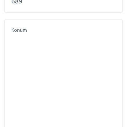
689
Konum