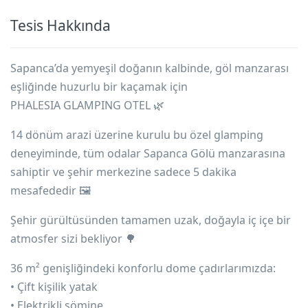
Tesis Hakkında
Sapanca’da yemyeşil doğanın kalbinde, göl manzarası
eşliğinde huzurlu bir kaçamak için
PHALESIA GLAMPING OTEL
🌿
14 dönüm arazi üzerine kurulu bu özel glamping
deneyiminde, tüm odalar Sapanca Gölü manzarasına
sahiptir ve şehir merkezine sadece 5 dakika
mesafededir 🖼️
Şehir gürültüsünden tamamen uzak, doğayla iç içe bir
atmosfer sizi bekliyor 🌳
36 m² genişliğindeki konforlu dome çadırlarımızda:
• Çift kişilik yatak
• Elektrikli şömine