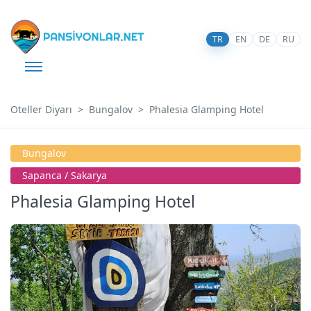
TR
EN
DE
RU
Oteller Diyarı
Bungalov
Phalesia Glamping Hotel
Bungalov
Sapanca / Sakarya
Phalesia Glamping Hotel