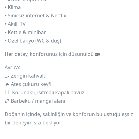
• Klima
• Sınırsız internet & Netflix
• Akıllı TV
• Kettle & minibar
• Özel banyo (WC & duş)
Her detay, konforunuz için düşünüldü 🏡
Ayrıca:
🍳 Zengin kahvaltı
🔥 Ateş çukuru keyfi
🏊‍♀️ Korunaklı, ısıtmalı kapalı havuz
🍖 Barbekü / mangal alanı
Doğanın içinde, sakinliğin ve konforun buluştuğu eşsiz
bir deneyim sizi bekliyor.