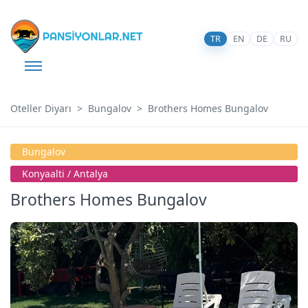
TR
EN
DE
RU
Oteller Diyarı
Bungalov
Brothers Homes Bungalov
Bungalov
Konyaalti / Antalya
Brothers Homes Bungalov