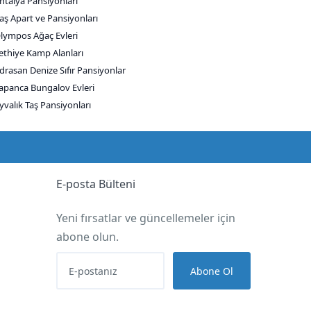
ntalya Pansiyonları
aş Apart ve Pansiyonları
lympos Ağaç Evleri
ethiye Kamp Alanları
drasan Denize Sıfır Pansiyonlar
apanca Bungalov Evleri
yvalık Taş Pansiyonları
E-posta Bülteni
Yeni fırsatlar ve güncellemeler için
abone olun.
Abone Ol