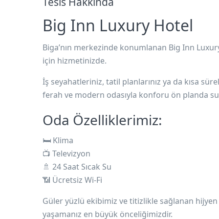
Tesis Hakkında
Big Inn Luxury Hotel
Biga
’nın merkezinde konumlanan
Big Inn Luxur
için hizmetinizde.
İş seyahatleriniz, tatil planlarınız ya da kısa sür
ferah ve modern odasıyla
konforu ön planda su
Oda Özelliklerimiz:
🛏️ Klima
📺 Televizyon
🚿 24 Saat Sıcak Su
📶 Ücretsiz Wi-Fi
Güler yüzlü ekibimiz ve titizlikle sağlanan hijye
yaşamanız en büyük önceliğimizdir.