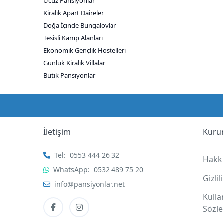
Ucuz Pansiyonlar
Kiralık Apart Daireler
Doğa İçinde Bungalovlar
Tesisli Kamp Alanları
Ekonomik Gençlik Hostelleri
Günlük Kiralık Villalar
Butik Pansiyonlar
İletişim
Kuru
Tel:
0553 444 26 32
Hakk
WhatsApp:
0532 489 75 20
Gizli
info@pansiyonlar.net
Kull
Sözl