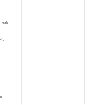
lamak
m
45
mi