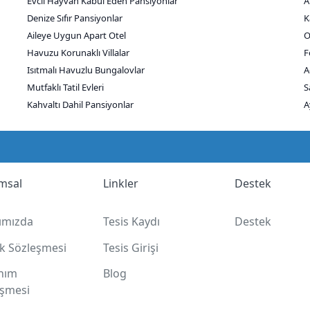
Evcil Hayvan Kabul Eden Pansiyonlar
A
Denize Sıfır Pansiyonlar
K
Aileye Uygun Apart Otel
O
Havuzu Korunaklı Villalar
F
Isıtmalı Havuzlu Bungalovlar
A
Mutfaklı Tatil Evleri
S
Kahvaltı Dahil Pansiyonlar
A
msal
Linkler
Destek
ımızda
Tesis Kaydı
Destek
lik Sözleşmesi
Tesis Girişi
anım
Blog
eşmesi