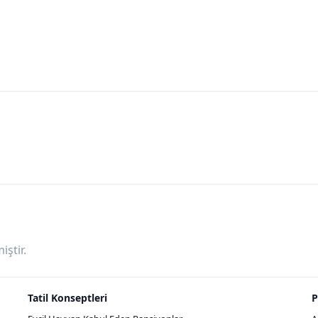
ştir.
Tatil Konseptleri
P