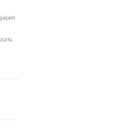
ş yaşam
uzurlu