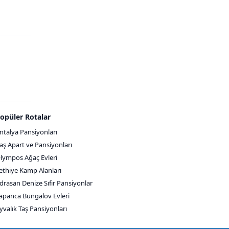
opüler Rotalar
ntalya Pansiyonları
aş Apart ve Pansiyonları
lympos Ağaç Evleri
ethiye Kamp Alanları
drasan Denize Sıfır Pansiyonlar
apanca Bungalov Evleri
yvalık Taş Pansiyonları