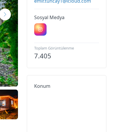
emir.tuncay1@icloud.com
Sosyal Medya
Toplam Görüntülenme
7.405
Konum