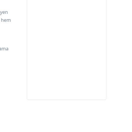
eyen
k hem
klama