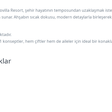
villa Resort, şehir hayatının temposundan uzaklaşmak ist
a sunar. Ahşabın sıcak dokusu, modern detaylarla birleşere
tadır.
1 konseptler
, hem çiftler hem de aileler için ideal bir kona
klar