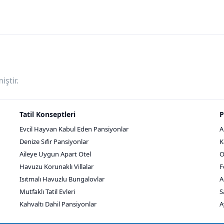
ştir.
Tatil Konseptleri
P
Evcil Hayvan Kabul Eden Pansiyonlar
A
Denize Sıfır Pansiyonlar
K
Aileye Uygun Apart Otel
O
Havuzu Korunaklı Villalar
F
Isıtmalı Havuzlu Bungalovlar
A
Mutfaklı Tatil Evleri
S
Kahvaltı Dahil Pansiyonlar
A