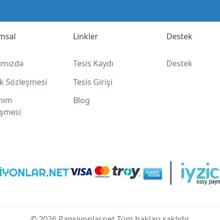
msal
Linkler
Destek
ımızda
Tesis Kaydı
Destek
lik Sözleşmesi
Tesis Girişi
anım
Blog
eşmesi
© 2026 Pansiyonlar.net Tüm hakları saklıdır.