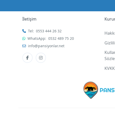
İletişim
Kuru
Tel:
0553 444 26 32
Hakk
WhatsApp:
0532 489 75 20
Gizli
info@pansiyonlar.net
Kull
Sözl
KVKK