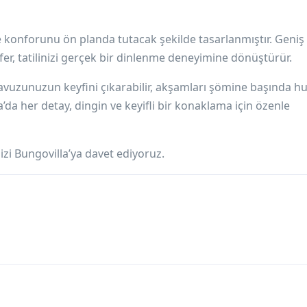
e konforunu ön planda tutacak şekilde tasarlanmıştır. Geni
er, tatilinizi gerçek bir dinlenme deneyimine dönüştürür.
havuzunuzun keyfini çıkarabilir, akşamları şömine başında h
’da her detay, dingin ve keyifli bir konaklama için özenle
sizi Bungovilla’ya davet ediyoruz.