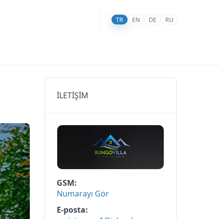
TR
EN
DE
RU
İLETİŞİM
GSM
Numarayı Gör
E-posta