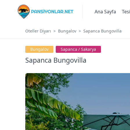
Ana Sayfa
Tes
Oteller Diyarı
Bungalov
Sapanca Bungovilla
Bungalov
Sapanca / Sakarya
Sapanca Bungovilla